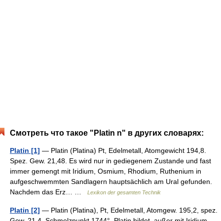
Смотреть что такое "Platin n" в других словарях:
Platin [1]
— Platin (Platina) Pt, Edelmetall, Atomgewicht 194,8.
Spez. Gew. 21,48. Es wird nur in gediegenem Zustande und fast
immer gemengt mit Iridium, Osmium, Rhodium, Ruthenium in
aufgeschwemmten Sandlagern hauptsächlich am Ural gefunden.
Nachdem das Erz… …
Lexikon der gesamten Technik
Platin [2]
— Platin (Platina), Pt, Edelmetall, Atomgew. 195,2, spez.
Gew. 21,4, Schmelzpunkt 1744°. Platin bildet, außer mit Iridium,