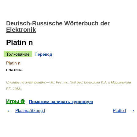
Deutsch-Russische Wörterbuch der
Elektronik
Platin n
Толкование
Перевод
Platin n
платина
Словарь по электронике.— М.: Рус. яз.
.
Под ред. Волошина И.А. и Мириманова
Р.Г.
.
1988
.
Игры ⚽
Поможем написать курсовую
Plasmaätzung f
Platte f