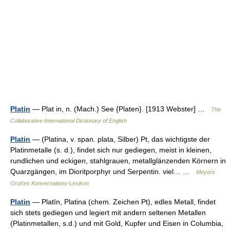
Platin
— Plat in, n. (Mach.) See {Platen}. [1913 Webster] …
The
Collaborative International Dictionary of English
Platin
— (Platina, v. span. plata, Silber) Pt, das wichtigste der
Platinmetalle (s. d.), findet sich nur gediegen, meist in kleinen,
rundlichen und eckigen, stahlgrauen, metallglänzenden Körnern in
Quarzgängen, im Dioritporphyr und Serpentin. viel… …
Meyers
Großes Konversations-Lexikon
Platin
— Platīn, Platina (chem. Zeichen Pt), edles Metall, findet
sich stets gediegen und legiert mit andern seltenen Metallen
(Platinmetallen, s.d.) und mit Gold, Kupfer und Eisen in Columbia,