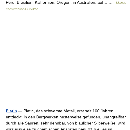
Peru, Brasilien, Kalifornien, Oregon, in Australien, auf… …
Kleines
Konversations-Lexikon
Platin
— Platin, das schwerste Metall, erst seit 100 Jahren
entdeckt, in den Bergwerken nesterweise gefunden, unangreifbar
durch alle Säuren, sehr dehnbar, von bläulicher Silberweiße, wird
vorzugsweise zu chemischen Aparaten benutzt, weil es im… …