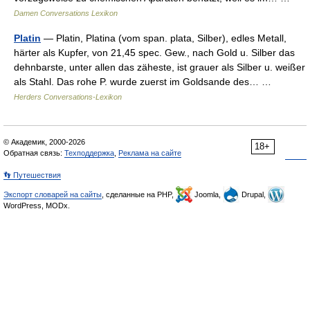
Damen Conversations Lexikon
Platin
— Platin, Platina (vom span. plata, Silber), edles Metall,
härter als Kupfer, von 21,45 spec. Gew., nach Gold u. Silber das
dehnbarste, unter allen das zäheste, ist grauer als Silber u. weißer
als Stahl. Das rohe P. wurde zuerst im Goldsande des… …
Herders Conversations-Lexikon
© Академик, 2000-2026
18+
Обратная связь:
Техподдержка
,
Реклама на сайте
👣 Путешествия
Экспорт словарей на сайты
, сделанные на PHP,
Joomla,
Drupal,
WordPress, MODx.