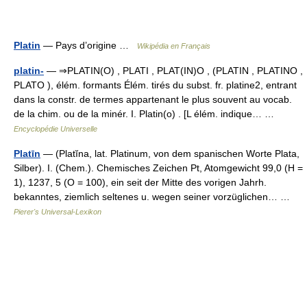
Platin
— Pays d’origine …
Wikipédia en Français
platin-
— ⇒PLATIN(O) , PLATI , PLAT(IN)O , (PLATIN , PLATINO ,
PLATO ), élém. formants Élém. tirés du subst. fr. platine2, entrant
dans la constr. de termes appartenant le plus souvent au vocab.
de la chim. ou de la minér. I. Platin(o) . [L élém. indique… …
Encyclopédie Universelle
Platīn
— (Platĭna, lat. Platinum, von dem spanischen Worte Plata,
Silber). I. (Chem.). Chemisches Zeichen Pt, Atomgewicht 99,0 (H =
1), 1237, 5 (O = 100), ein seit der Mitte des vorigen Jahrh.
bekanntes, ziemlich seltenes u. wegen seiner vorzüglichen… …
Pierer's Universal-Lexikon